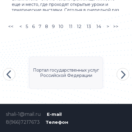
еще и место, где проходят открытые уроки и
тематические выставки. Сегодня в очередной раз
в ...
<<
<
5
6
7
8
9
10
11
12
13
14
>
>>
Портал государственных услуг
Российской Федерации
shali-1@mail.ru
E-mail
8(966)7217673
Телефон